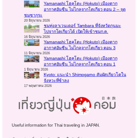
Yamanashi:โฮคุโตะ (Hokuto) เมืองตาก
อากาศอันซีน ไม่ไกลจากโตเกียว ตอน 2 – จุด
ชมซากุระ
20 มิถุนายน 2026
ชมทุ่งลาเวนเดอร์ Tambara ที่จังหวัดกุนมะ
ไปจากโตเกียวได้ เปิดให้เข้าชมก.ค.
16 มิถุนายน 2026
Yamanashi:โฮคุโตะ (Hokuto) เมืองตาก
อากาศอันซีน ไม่ไกลจากโตเกียว ตอน 3
11 มิถุนายน 2026
Yamanashi:โฮคุโตะ (Hokuto) เมืองตาก
อากาศอันซีน ไม่ไกลจากโตเกียว ตอน 1
1 มิถุนายน 2026
Kyoto: แนะนำ Shimogamo สัมผัสเกียวโตใน
จังหวะที่ช้าลง
17 พฤษภาคม 2026
Useful information for Thai traveling in JAPAN.