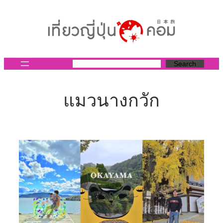
ข้าม
ไป
ยัง
เนื้อหา
Search
แมวนางกวัก