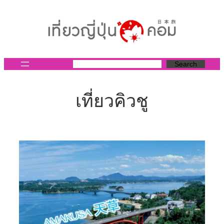
ข้าม
ไป
ยัง
เนื้อหา
Search
เที่ยวคิวชู