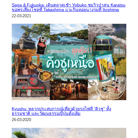
Saga & Fukuoka: เดินตลาดเช้า Yobuko ชมวิวป่าสน Karatsu
ขอพรเสี่ยงโชคที่ Takashima แวะกินหอยนางรมที่ Itoshima
22-03-2021
Kyushu: หลากประสบการณ์เที่ยวด้วยรถไฟที่ “คิวชู” ทั้ง
ธรรมชาติ และวัฒนธรรมญี่ปุ่นดั้งเดิม
26-03-2020