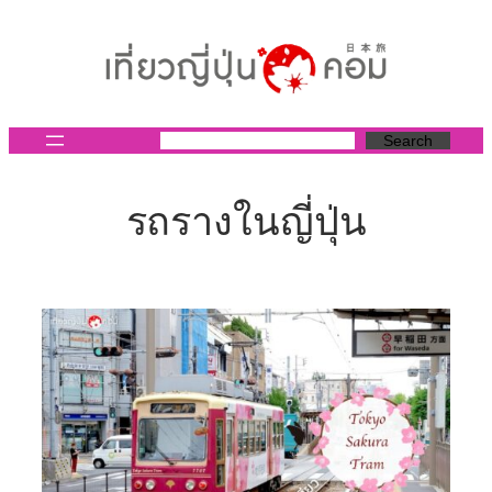
ข้าม
ไป
ยัง
เนื้อหา
Search
รถรางในญี่ปุ่น