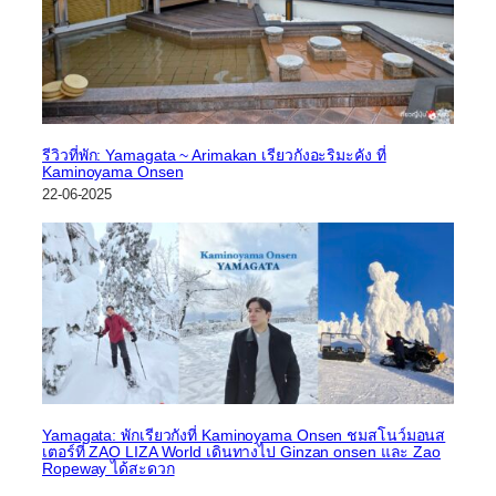
รีวิวที่พัก: Yamagata ~ Arimakan เรียวกังอะริมะคัง ที่
Kaminoyama Onsen
22-06-2025
Yamagata: พักเรียวกังที่ Kaminoyama Onsen ชมสโนว์มอนส
เตอร์ที่ ZAO LIZA World เดินทางไป Ginzan onsen และ Zao
Ropeway ได้สะดวก