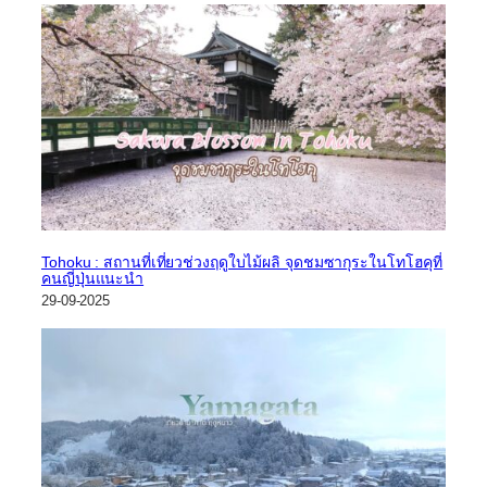
Tohoku : สถานที่เที่ยวช่วงฤดูใบไม้ผลิ จุดชมซากุระในโทโฮคุที่
คนญี่ปุ่นแนะนำ
29-09-2025