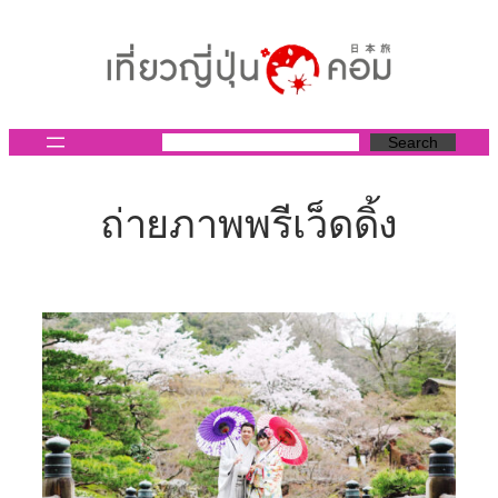
ข้าม
ไป
ยัง
เนื้อหา
Search
ถ่ายภาพพรีเว็ดดิ้ง