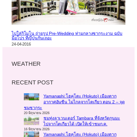
ไปใส่กิโมโน ถ่ายรูป Pre-Wedding ท่ามกลางซากุระงาม ฉบับ
มือโปร ที่ญี่ปุ่นกันเถอะ
24-04-2016
WEATHER
RECENT POST
Yamanashi:โฮคุโตะ (Hokuto) เมืองตาก
อากาศอันซีน ไม่ไกลจากโตเกียว ตอน 2 – จุด
ชมซากุระ
20 มิถุนายน 2026
ชมทุ่งลาเวนเดอร์ Tambara ที่จังหวัดกุนมะ
ไปจากโตเกียวได้ เปิดให้เข้าชมก.ค.
16 มิถุนายน 2026
Yamanashi:โฮคุโตะ (Hokuto) เมืองตาก