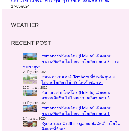
แนะนำสถานที่ชม “คาวาซุซากุระ”เดินทางง่ายจากโตเกียว
17-03-2024
WEATHER
RECENT POST
Yamanashi:โฮคุโตะ (Hokuto) เมืองตาก
อากาศอันซีน ไม่ไกลจากโตเกียว ตอน 2 – จุด
ชมซากุระ
20 มิถุนายน 2026
ชมทุ่งลาเวนเดอร์ Tambara ที่จังหวัดกุนมะ
ไปจากโตเกียวได้ เปิดให้เข้าชมก.ค.
16 มิถุนายน 2026
Yamanashi:โฮคุโตะ (Hokuto) เมืองตาก
อากาศอันซีน ไม่ไกลจากโตเกียว ตอน 3
11 มิถุนายน 2026
Yamanashi:โฮคุโตะ (Hokuto) เมืองตาก
อากาศอันซีน ไม่ไกลจากโตเกียว ตอน 1
1 มิถุนายน 2026
Kyoto: แนะนำ Shimogamo สัมผัสเกียวโตใน
จังหวะที่ช้าลง