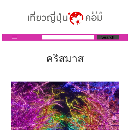
ข้าม
ไป
ยัง
เนื้อหา
Search
คริสมาส