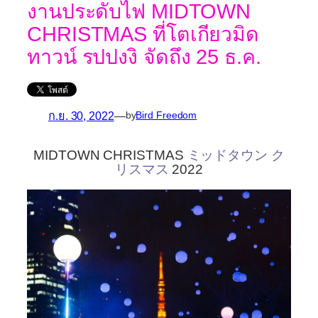
งานประดับไฟ MIDTOWN
CHRISTMAS ที่โตเกียวมิด
ทาวน์ รปปงงิ จัดถึง 25 ธ.ค.
ก.ย. 30, 2022
—
by
Bird Freedom
MIDTOWN CHRISTMAS
ミッドタウン ク
リスマス
2022