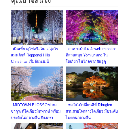
คุณอาจสนใจ
เดินเที่ยวดูไฟคริสต์มาสสุดโร
งานประดับไฟ Jewellumination
แมนติกที่ Roppongi Hills
ที่สวนสนุก Yomiuriland ใน
Christmas เริ่มต้นพ.ย.นี้
โตเกียว ไม่ไกลจากชินจูกุ
MIDTOWN BLOSSOM ชม
ชมใบไม้เปลี่ยนสีที่ Rikugien
ซากุระที่โตเกียวมิดทาวน์ พร้อม
สวนสวยใจกลางโตเกียว มีประดับ
ประดับไฟกลางคืน ถึงเมษา
ไฟตอนกลางคืน