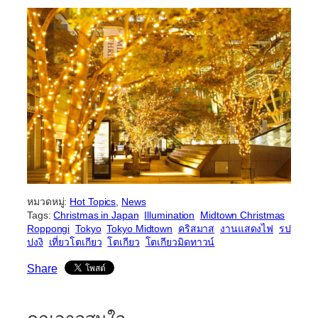
หมวดหมู่:
Hot Topics
, 
News
Tags:
Christmas in Japan
Illumination
Midtown Christmas
Roppongi
Tokyo
Tokyo Midtown
คริสมาส
งานแสดงไฟ
รป
ปงงิ
เที่ยวโตเกียว
โตเกียว
โตเกียวมิดทาวน์
Share