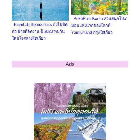
PokéPark Kanto สวนสนุกโปเก
teamLab Boarderless ยังไม่ปิด
มอนแห่งแรกของโลกที่
ตัว ย้ายที่จัดงาน ปี 2023 พบกัน
Yomiuriland กรุงโตเกียว
ใหม่ใจกลางโตเกียว
Ads