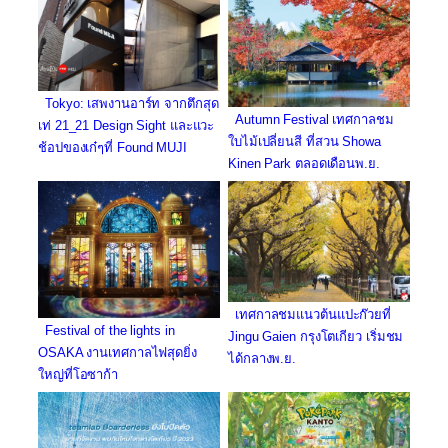
Tokyo: เสพงานอาร์ท จากตึกสุด
Autumn Festival เทศกาลชม
เท่ 21_21 Design Sight และแวะ
ใบไม้เปลี่ยนสี ที่สวน Showa
ช้อปของเก๋ๆที่ Found MUJI
Kinen Park ตลอดเดือนพ.ย.
เทศกาลชมแนวต้นแปะก๊วยที่
Festival of the lights in
Jingu Gaien กรุงโตเกียว เริ่มชม
OSAKA งานเทศกาลไฟสุดยิ่ง
ได้กลางพ.ย.
ใหญ่ที่โอซาก้า