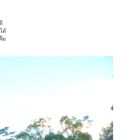
ดิ
ได้
ต็ม