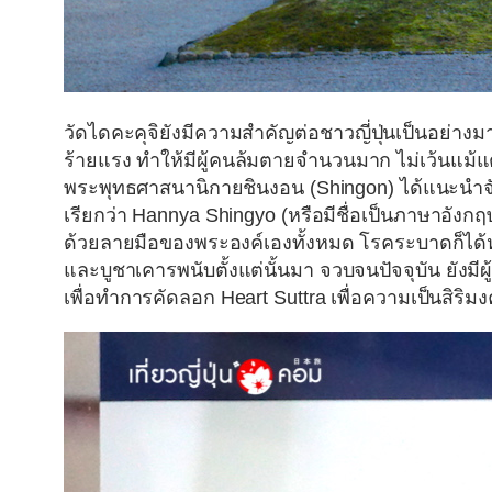
วัดไดคะคุจิยังมีความสำคัญต่อชาวญี่ปุ่นเป็นอย่า
ร้ายแรง ทำให้มีผู้คนล้มตายจำนวนมาก ไม่เว้นแม้
พระพุทธศาสนานิกายชินงอน (Shingon) ได้แนะนำจั
เรียกว่า
Hannya Shingyo
(หรือมีชื่อเป็นภาษาอังกฤ
ด้วยลายมือของพระองค์เองทั้งหมด โรคระบาดก็ได้ห
และบูชาเคารพนับตั้งแต่นั้นมา จวบจนปัจจุบัน ยังมีผ
เพื่อทำการคัดลอก Heart Suttra เพื่อความเป็นสิร