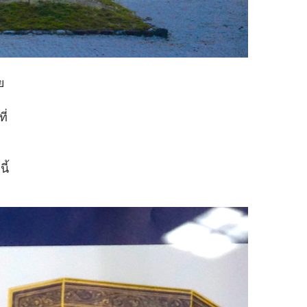
ย
ี่
ี้