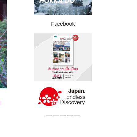
Facebook
ง
— — — — —