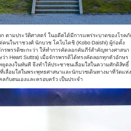
งมาก ตามประวัติศาสตร์ ในอดีตได้มีการแพร่ระบาดของโรคภั
แต่คนในราชวงศ์ นักบวช
โคโบไดชิ (Kobo Daishi)
ผู้ก่อตั้ง
กรพรรดิซะกะว่า ให้ทำการคัดลอกคัมภีร์สำคัญทางศาสนา ท
ษว่า Heart Suttra) เมื่อจักรพรรดิได้ทรงคัดลอกทุกตัวอักษร
ยุดลงในทันที จึงทำให้ประชาชนเลื่อมใสในความศักดิสิทธิ์
ู้ที่เลื่อมใสในพระพุทธศาสนาและนักบวชเดินทางมาที่วัดแห่งน
ิมงคลกับตนเองและครอบครัว เป็นประจำ