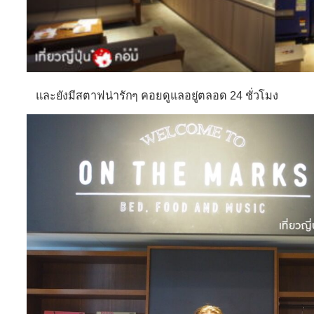
และยังมีสตาฟน่ารักๆ คอยดูแลอยู่ตลอด 24 ชั่วโมง