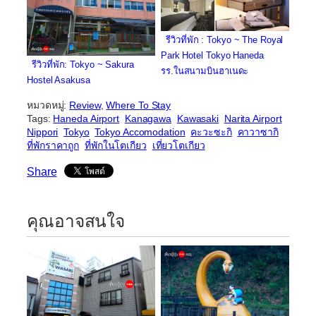
รีวิวที่พัก : Tokyo ~ The Royal
Park Hotel Tokyo Haneda
รีวิวที่พัก: Tokyo ~ Sakura
รร.ในสนามบินฮาเนดะ
Hostel Asakusa
หมวดหมู่:
Review
, 
Where To Stay
Tags:
Haneda Airport
Kanagawa
Kawasaki
Narita Airport
Nippori
Tokyo
Tokyo Accomodation
คะวะซะกิ
คาวาซากิ
ที่พักราคาถูก
ที่พักในโตเกียว
​เที่ยวโตเกียว
Share
คุณอาจสนใจ