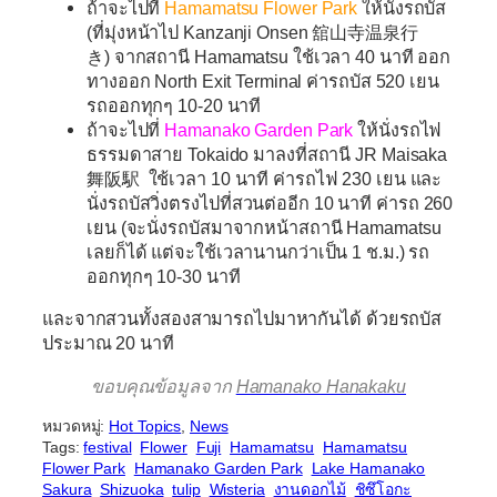
ถ้าจะไปที่
Hamamatsu Flower Park
ให้นั่งรถบัส
(ที่มุ่งหน้าไป Kanzanji Onsen 舘山寺温泉行
き) จากสถานี Hamamatsu ใช้เวลา 40 นาที ออก
ทางออก North Exit Terminal ค่ารถบัส 520 เยน
รถออกทุกๆ 10-20 นาที
ถ้าจะไปที่
Hamanako Garden Park
ให้นั่งรถไฟ
ธรรมดาสาย Tokaido มาลงที่สถานี JR Maisaka
舞阪駅 ใช้เวลา 10 นาที ค่ารถไฟ 230 เยน และ
นั่งรถบัสวิ่งตรงไปที่สวนต่ออีก 10 นาที ค่ารถ 260
เยน (จะนั่งรถบัสมาจากหน้าสถานี Hamamatsu
เลยก็ได้ แต่จะใช้เวลานานกว่าเป็น 1 ช.ม.) รถ
ออกทุกๆ 10-30 นาที
และจากสวนทั้งสองสามารถไปมาหากันได้ ด้วยรถบัส
ประมาณ 20 นาที
ขอบคุณข้อมูลจาก
Hamanako Hanakaku
หมวดหมู่:
Hot Topics
, 
News
Tags:
festival
Flower
Fuji
Hamamatsu
Hamamatsu
Flower Park
Hamanako Garden Park
Lake Hamanako
Sakura
Shizuoka
tulip
Wisteria
งานดอกไม้
ชิซึโอกะ