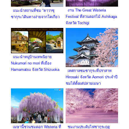
งาน The Great Wisteria
แนะนำสถานที่ชม “คาวาซุ
Festival ที่สวนดอกไม้ Ashikaga
ซากุระ”เดินทางง่ายจากโตเกียว
จังหวัด Tochigi
แนะนำหมู่บ้านเทพนิยาย
Nukumori no mori ที่เมือง
Hamamatsu จังหวัด Shizuoka
เทศกาลชมซากุระที่ปราสาท
Hirosaki จังหวัด Aomori ประจำปี
ชมได้ตั้งแต่ปลายเมษา
ชมงานประดับไฟซากุระฤดู
เมษานี้ชวนชมดอก Wisteria ที่