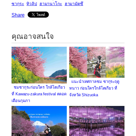
ซากุระ
ทิวลิป
ฮามานาโกะ
ฮามามัตซึ
Share
คุณอาจสนใจ
แนะนำเทศกาลชม ซากุระฤดู
ชมซากุระก่อนใคร ใกล้โตเกียว
หนาว ก่อนใครใกล้โตเกียว ที่
ที่ Kawazu-zakura festival ตลอด
จังหวัด Shizuoka
เดือนกุมภา