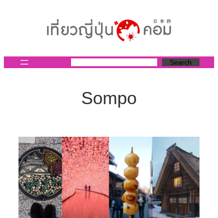
ข้าม
ไป
ยัง
เนื้อหา
Search
Sompo