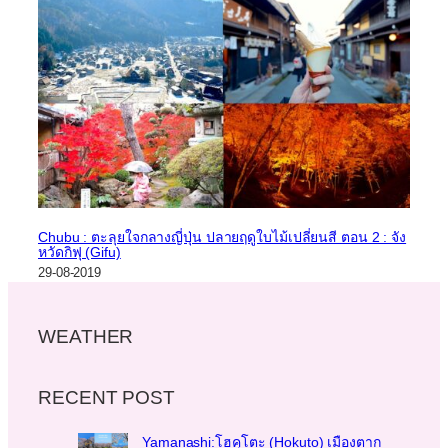
Chubu : ตะลุยใจกลางญี่ปุ่น ปลายฤดูใบไม้เปลี่ยนสี ตอน 2 : จัง
หวัดกิฟุ (Gifu)
29-08-2019
WEATHER
RECENT POST
Yamanashi:โฮคุโตะ (Hokuto) เมืองตาก