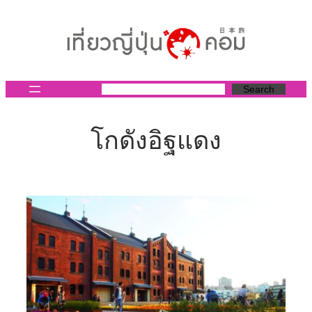
ข้าม
ไป
ยัง
เนื้อหา
Search
โกดังอิฐแดง