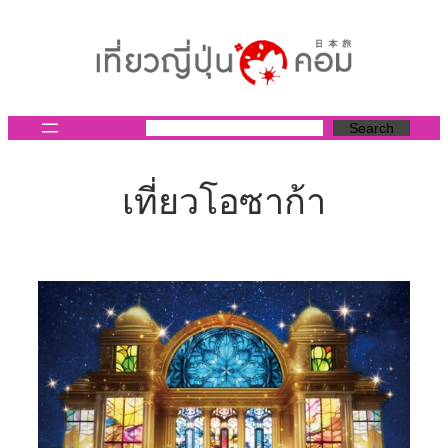
ข้าม
ไป
ยัง
เนื้อหา
Search
เที่ยวโอซาก้า