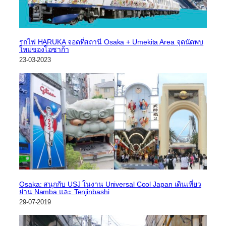
รถไฟ HARUKA จอดที่สถานี Osaka + Umekita Area จุดนัดพบ
ใหม่ของโอซาก้า
23-03-2023
Osaka: สนุกกับ USJ ในงาน Universal Cool Japan เดินเที่ยว
ย่าน Namba และ Tenjinbashi
29-07-2019