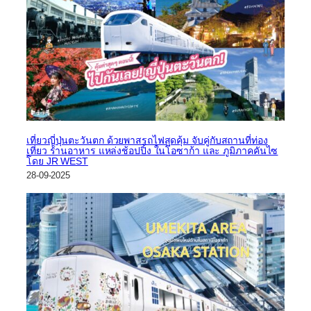
เที่ยวญี่ปุ่นตะวันตก ด้วยพาสรถไฟสุดคุ้ม จับคู่กับสถานที่ท่อง
เที่ยว ร้านอาหาร แหล่งช้อปปิ้ง ในโอซาก้า และ ภูมิภาคคันไซ
โดย JR WEST
28-09-2025