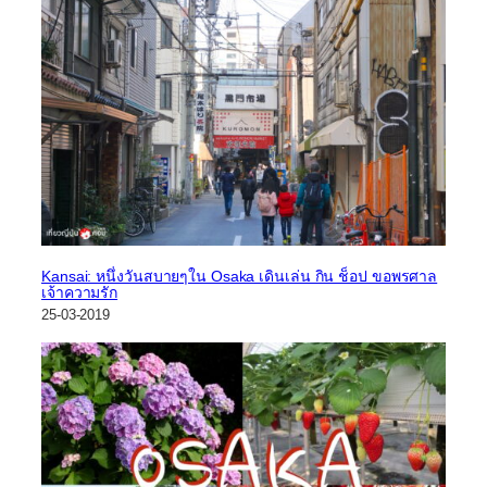
Kansai: หนึ่งวันสบายๆใน Osaka เดินเล่น กิน ช็อป ขอพรศาล
เจ้าความรัก
25-03-2019