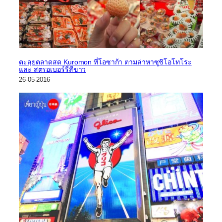
ตะลุยตลาดสด Kuromon ที่โอซาก้า ตามล่าหาซูชิโอโทโระ
และ สตรอเบอร์รี่สีขาว
26-05-2016