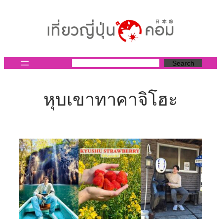
ข้าม
ไป
ยัง
เนื้อหา
Search
หุบเขาทาคาจิโฮะ