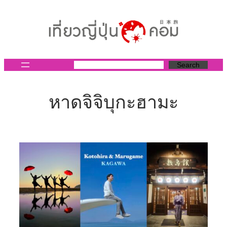
ข้าม
ไป
ยัง
เนื้อหา
Search
หาดจิจิบุกะฮามะ