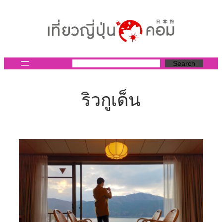
ข้าม
ไป
ยัง
เนื้อหา
Search
ริวกูเด็น