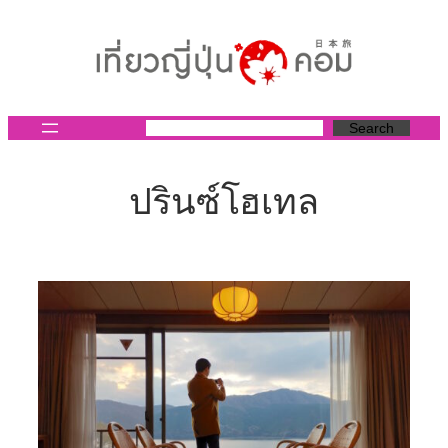
ข้าม
ไป
ยัง
เนื้อหา
Search
ปรินซ์โฮเทล