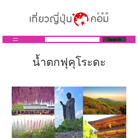
ข้าม
ไป
ยัง
เนื้อหา
Search
น้ำตกฟุคุโระดะ