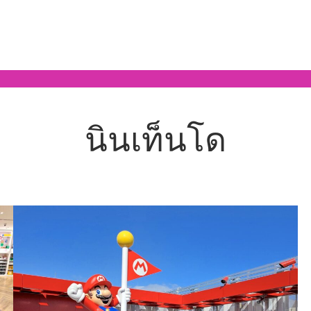
นินเท็นโด