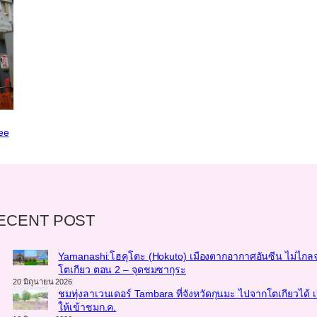
ee
ECENT POST
Yamanashi:โฮคุโตะ (Hokuto) เมืองตากอากาศอันซีน ไม่ไกล
โตเกียว ตอน 2 – จุดชมซากุระ
20 มิถุนายน 2026
ชมทุ่งลาเวนเดอร์ Tambara ที่จังหวัดกุนมะ ไปจากโตเกียวได้ เ
ให้เข้าชมก.ค.