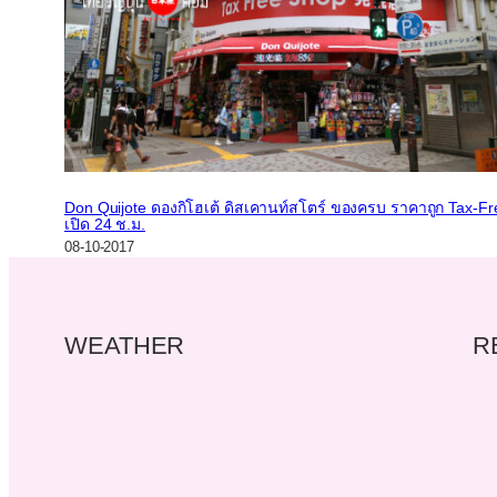
Don Quijote ดองกิโฮเต้ ดิสเคานท์สโตร์ ของครบ ราคาถูก Tax-Fr
เปิด 24 ช.ม.
08-10-2017
WEATHER
R