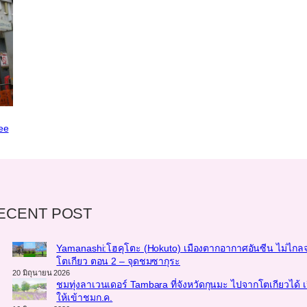
ee
ECENT POST
Yamanashi:โฮคุโตะ (Hokuto) เมืองตากอากาศอันซีน ไม่ไกล
โตเกียว ตอน 2 – จุดชมซากุระ
20 มิถุนายน 2026
ชมทุ่งลาเวนเดอร์ Tambara ที่จังหวัดกุนมะ ไปจากโตเกียวได้ เ
ให้เข้าชมก.ค.