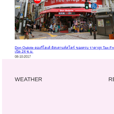
Don Quijote ดองกิโฮเต้ ดิสเคานท์สโตร์ ของครบ ราคาถูก Tax-Fr
เปิด 24 ช.ม.
08-10-2017
WEATHER
R