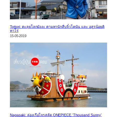
Tottori: ตะลุยโลกมังงะ ตามหานักสืบจิ๋วโคนัน และ อสูรน้อยคิ
ทาโร่
15-05-2019
Nagasaki: ล่องเรือโจรสลัด ONEPIECE ‘Thousand Sunny’