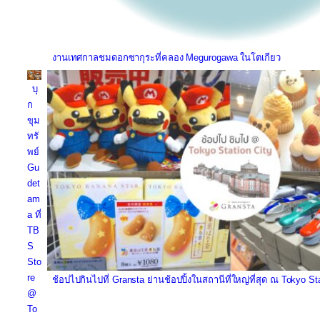
งานเทศกาลชมดอกซากุระที่คลอง Megurogawa ในโตเกียว
บุ
ก
ขุม
ทรั
พย์
Gu
det
am
a ที่
TB
S
Sto
re
ช้อปไปกินไปที่ Gransta ย่านช้อปปิ้งในสถานีที่ใหญ่ที่สุด ณ Tokyo St
@
To