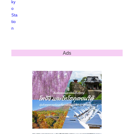
ky
o
Sta
tio
n
Ads