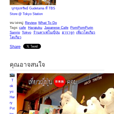
บุกขุมทรัพย์ Gudetama ที่ TBS
Store @ Tokyo Station
หมวดหมู่:
Review
, 
What To Do
Tags:
cafe
Harajuku
Japanese Cafe
PomPomPurin
Sanrio
Tokyo
ร้านคาเฟ่ในญี่ปุ่น
ฮาราจูกุ
เที่ยวโตเกียว
โตเกียว
Share
คุณอาจสนใจ
T
ok
yo:
Har
ry
Pot
ter