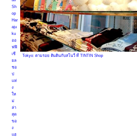
Sh
op
Har
aju
ku
ออ
ฟฟิ
เชี
Tokyo: ตามรอย ตินตินกับสโนวี่ ที่ TINTIN Shop
ยล
ชอ
ป
แห่
ง
ให
ม่
ล่า
สุด
ขอ
ง
แฮ