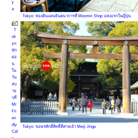
y
a
Tokyo: ท่องดินแดนจินตนาการที่ Moomin Shop แห่งแรกในญี่ปุ่น
T
ok
yo:
พัก
ผ่อ
น
ใน
วัน
สบ
าย
ๆที่
Mr.
Fri
en
dly
Tokyo: ขอพรศักดิ์สิทธิ์ที่ศาลเจ้า Meiji Jingu
Caf