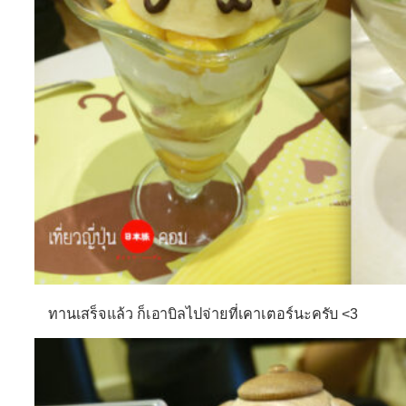
ทานเสร็จแล้ว ก็เอาบิลไปจ่ายที่เคาเตอร์นะครับ <3