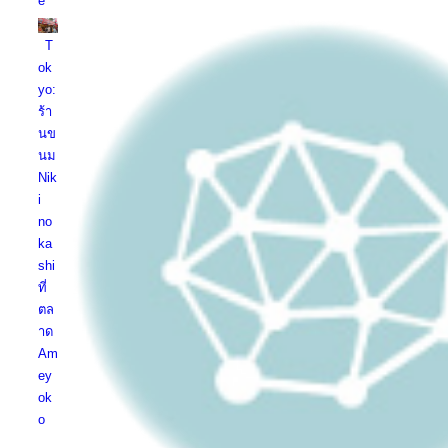
e
T
ok
yo:
ร้า
นข
นม
Nik
i
no
ka
shi
ที่
ตล
าด
Am
ey
ok
o