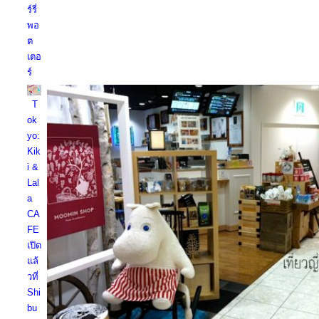
ร์รี่
พอ
ต
เตอ
ร์
T
ok
yo:
Kik
i &
Lal
a
CA
FE
เปิด
แล้
วที่
Shi
bu