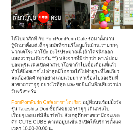
ได้ไปมาสักที กับ PomPomPurin Cafe รอมาตั้งนาน
รู้จักมาตั้งแต่เด็กๆ สมัยที่ซานริโอบูมในบ้านเรามากๆ
พวกเคโระ ทาโบ๊ะ อะไรประมาณนี้ (ถ้าใครนึกออก
แสดงว่ารุ่นเดียวกัน ^^) หลังจากที่มีข่าวว่า คาเฟ่ปอม
ปอมพุริน เพิ่งเปิดตัวสาขาโอซาก้าไปเมื่อเดือนที่แล้ว
ทำให้ยิ่งอยากไป ล่าสุดมีโอกาสได้ไปทำธุระที่โตเกียว
จนต้องลัดคิวทุกอย่าง เลยแว่บมา หาเรื่องไปลองชิมที่
สาขาฮาราจูกุ อย่างไวที่สุด และขอยืนยันอีกเสียงว่าน่า
รักจริงๆครับ
PomPomPurin Cafe สาขาโตเกียว
อยู่ที่ถนนช้อปปิ้งวัย
รุ่น Takeshita Dori ชื่อดังของฮาราจูกุ เดินตรงไป
เรื่อยๆ เลยเเฟมิลี่มาร์ทไป สังเกตุตึกทางขวามือจะเจอ
ตึก CUTE CUBE คาเฟ่อยู่บนชั้น 3 เปิดให้บริการตั้งแต่
เวลา 10.00-20.00 น.