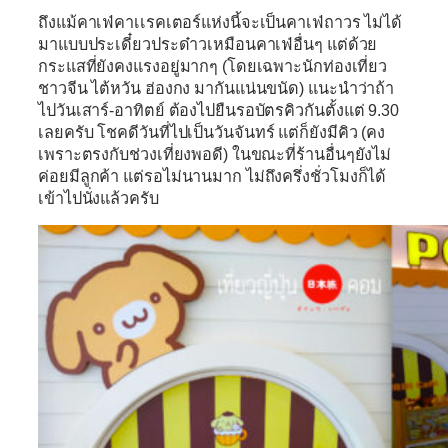
ถึงแม้คาเฟ่คาเเรคเตอร์แห่งนี้จะเป็นคาเฟ่ถาวร ไม่ได้
มาแบบประเดี๋ยวประด๋าวเหมือนคาเฟ่อื่นๆ แต่ด้วย
กระแสที่ยังคงแรงอยู่มากๆ (โดยเฉพาะนักท่องเที่ยว
ชาวจีน ไต้หวัน ฮ่องกง มากันแน่นขนัด) แนะนำว่าถ้า
ไปวันเสาร์-อาทิตย์ ต้องไปยืนรอบัตรคิวกันตั้งแต่ 9.30
เลยครับ โชคดีวันที่ไปเป็นวันจันทร์ แต่ก็ยังมีคิว (คง
เพราะตรงกับช่วงเที่ยงพอดี) ในขณะที่ร้านอื่นๆยังไม่
ค่อยมีลูกค้า แต่รอไม่นานมาก ไม่ถึงครึ่งชั่วโมงก็ได้
เข้าไปนั่งแล้วครับ