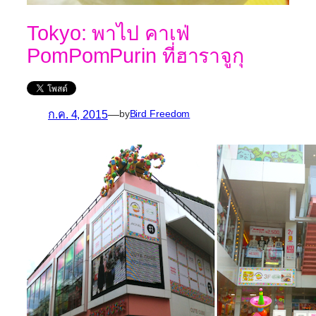
Tokyo: พาไป คาเฟ่
PomPomPurin ที่ฮาราจูกุ
ก.ค. 4, 2015
—
by
Bird Freedom