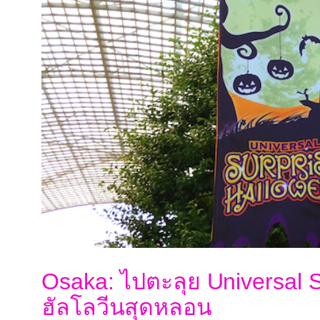
Osaka: ไปตะลุย Universal St
ฮัลโลวีนสุดหลอน