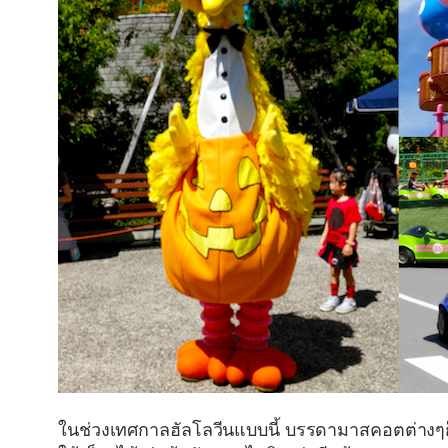
ในช่วงเทศกาลฮัลโลวีนแบบนี้ บรรดามาสคอตต่างๆก็จ