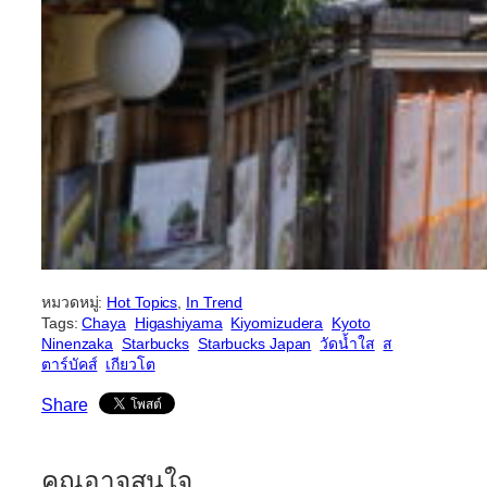
หมวดหมู่:
Hot Topics
, 
In Trend
Tags:
Chaya
Higashiyama
Kiyomizudera
Kyoto
Ninenzaka
Starbucks
Starbucks Japan
วัดน้ำใส
ส
ตาร์บัคส์
เกียวโต
Share
คุณอาจสนใจ