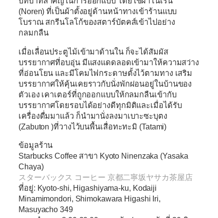
บทบาทสำคัญในการออกแบบ โดยใช้ผ้าโนเร็น
(Noren) ที่เป็นผ้าตั้งอยู่ด้านหน้าทางเข้าร้านแบบ
โบราณ สกรีนโลโก้ของสตาร์บัตคส์เข้าไปอย่าง
กลมกลืน
เมื่อเลื่อนประตูไม้เข้ามาด้านใน ก็จะได้สัมผัส
บรรยากาศที่อบอุ่น มีแสงแดดลอดเข้ามาให้ความสว่าง
ที่อ่อนโยน และมีโคมไฟกระดาษตั้งไว้ตามทาง เสริม
บรรยากาศให้คุ้นเคยราวกับนั่งพักผ่อนอยู่ในบ้านของ
ตัวเอง เคาเตอร์ที่ถูกออกแบบให้กลมกลืนเข้ากับ
บรรยากาศโดยรอบได้อย่างดีทุกมิติและเมื่อได้รับ
เครื่องดื่มมาแล้ว ก็นำมานั่งลงมาเบาะซะบุตง
(Zabuton )ที่วางไว้บนพื้นเสื่อทะทะมิ (Tatami)
ข้อมูลร้าน
Starbucks Coffee สาขา Kyoto Ninenzaka (Yasaka
Chaya)
スターバックス コーヒー 京都二寧坂ヤサカ茶屋店
ที่อยู่: Kyoto-shi, Higashiyama-ku, Kodaiji
Minamimondori, Shimokawara Higashi Iri,
Masuyacho 349