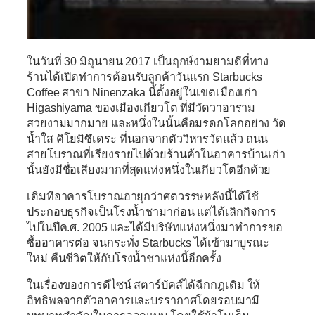
ในวันที่
30 มิถุนายน 2017
เป็นฤกษ์งามยามดีที่ทาง
ร้านได้เปิดทำการต้อนรับลูกค้าวันแรก
Starbucks
Coffee สาขา Ninenzaka
นี้ตั้งอยู่ในเขตเมืองเก่า
Higashiyama ของเมืองเกียวโต ที่มีวัดวาอาราม
สวยงามมากมาย และหนึ่งในนั้นคือมรดกโลกอย่าง วัด
น้ำใส คิโยมิซึเดระ ที่นอกจากตัววิหารวัดแล้ว ถนน
สายโบราณที่เรียงรายไปด้วยร้านค้าในอาคารบ้านเก่า
นั้นยังมีชื่อเสียงมากที่สุดแห่งหนึ่งในเกียวโตอีกด้วย
เดิมทีอาคารโบราณอายุกว่าศตวรรษหลังนี้ได้ใช้
ประกอบธุรกิจเป็นโรงน้ำชามาก่อน แต่ได้เลิกกิจการ
ไปในปีค.ศ. 2005 และได้มีบริษัทแห่งหนึ่งมาทำการขอ
ซื้ออาคารต่อ จนกระทั่ง Starbucks ได้เข้ามาบูรณะ
ใหม่ คืนชีวิตให้กับโรงน้ำชาแห่งนี้อีกครั้ง
ในเรื่องของการดีไซน์ สตาร์บัคส์ได้ฉีกกฎเดิม ให้
อิทธิพลจากตัวอาคารและบรรากาศโดยรอบมามี