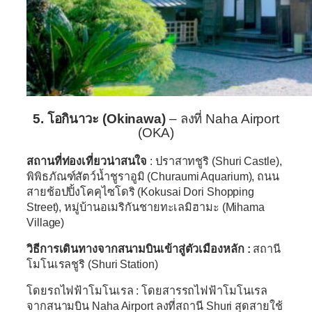
5. โอกินาวะ (Okinawa)
– ลงที่ Naha Airport
(OKA)
สถานที่ท่องเที่ยวน่าสนใจ
: ปราสาทชูริ (Shuri Castle),
พิพิธภัณฑ์สัตว์น้ำชูราอูมิ (Churaumi Aquarium), ถนน
สายช้อปปิ้งโคคุไซโดริ (Kokusai Dori Shopping
Street), หมู่บ้านอเมริกันชายทะเลมิฮามะ (Mihama
Village)
วิธีการเดินทางจากสนามบินเข้าสู่ตัวเมืองหลัก :
สถานี
โมโนเรลชูริ (Shuri Station)
โดยรถไฟฟ้าโมโนเรล :
โดยสารรถไฟฟ้าโมโนเรล
จากสนามบิน Naha Airport ลงที่สถานี Shuri สุดสายใช้