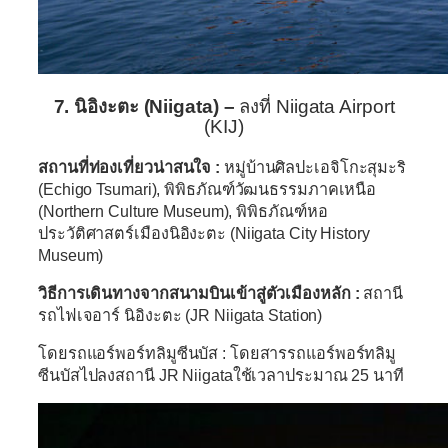
7. นิอิงะตะ (Niigata) –
ลงที่ Niigata Airport
(KIJ)
สถานที่ท่องเที่ยวน่าสนใจ :
หมู่บ้านศิลปะเอจิโกะสุมะริ
(Echigo Tsumari), พิพิธภัณฑ์วัฒนธรรมภาคเหนือ
(Northern Culture Museum), พิพิธภัณฑ์หอ
ประวัติศาสตร์เมืองนิอิงะตะ (Niigata City History
Museum)
วิธีการเดินทางจากสนามบินเข้าสู่ตัวเมืองหลัก :
สถานี
รถไฟเจอาร์ นิอิงะตะ (JR Niigata Station)
โดยรถแอร์พอร์ทลิมูซีนบัส : โดยสารรถแอร์พอร์ทลิมู
ซีนบัสไปลงสถานี JR Niigataใช้เวลาประมาณ 25 นาที