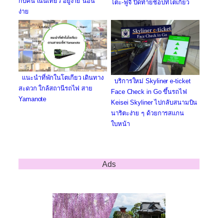
กับคน เน้นเที่ยว อยู่ง่าย นอน
โตะ-ฟูจิ ปิดท้ายช้อปที่โตเกียว
ง่าย
แนะนำที่พักในโตเกียว เดินทาง
บริการใหม่ Skyliner e-ticket
สะดวก ใกล้สถานีรถไฟ สาย
Face Check in Go ขึ้นรถไฟ
Yamanote
Keisei Skyliner ไปกลับสนามบิน
นาริตะง่าย ๆ ด้วยการสแกน
ใบหน้า
Ads