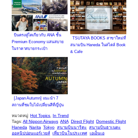
บินตรงสู่โตเกียวกับ ANA ชั้น
TSUTAYA BOOKS สาขาใหม่ที่
Premium Economy แสนสบาย
สนามบิน Haneda ในสไตล์ Book
ในราคาสบายกระเป๋า
& Cafe
[Japan Autumn] แนะนำ 7
สถานที่ชมใบไม้เปลี่ยนสีที่ญี่ปุ่น
หมวดหมู่:
Hot Topics
, 
In Trend
Tags:
All Nippon Airways
ANA
Direct Flight
Domestic Flight
Haneda
Narita
Tokyo
สนามบินนาริตะ
สนามบินฮาเนดะ
ออลนิปปอนแอร์เวยส์
เที่ยวบินในประเทศ
เอเอ็นเอ