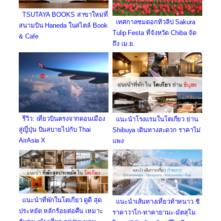
TSUTAYA BOOKS สาขาใหม่ที่
เทศกาลชมดอกทิวลิป Sakura
สนามบิน Haneda ในสไตล์ Book
Tulip Festa ที่จังหวัด Chiba จัด
& Cafe
ถึง เม.ย.
รีวิว: เที่ยวบินตรงจากดอนเมือง
แนะนำโรงแรมในโตเกียว ย่าน
สู่ญี่ปุ่น บินสบายไปกับ Thai
Shibuya เดินทางสะดวก ราคาไม่
AirAsia X
แพง
แนะนำที่พักในโตเกียว ดูดี สุด
แนะนำเส้นทางเที่ยวท้าหนาว ชิ
ประหยัด หลักร้อยต่อคืน เหมาะ
ราคาวาโก-ทาคายามะ-มัตสุโม