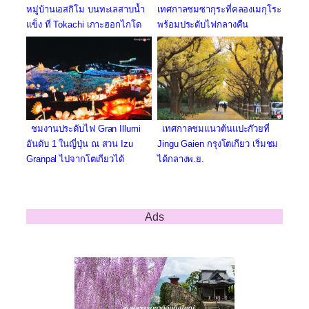
หมู่บ้านเอสกิโม บนทะเลสาบน้ำ
เทศกาลชมซากุระที่คลองเมกุโระ
แข็ง ที่ Tokachi เกาะฮอกไกโด
พร้อมประดับไฟกลางคืน
เทศกาลชมแนวต้นแปะก๊วยที่
ชมงานประดับไฟ Gran Illumi
Jingu Gaien กรุงโตเกียว เริ่มชม
อันดับ 1 ในญี่ปุ่น ณ สวน Izu
ได้กลางพ.ย.
Granpal ไปจากโตเกียวได้
Ads