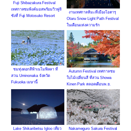
Fuji Shibazakura Festival
เทศกาลชมพิงค์มอสพร้อมวิวฟูจิ
งานเทศกาลหิมะที่เมืองโอตารุ
ซังที่ Fuji Motosuko Resort
Otaru Snow Light Path Festival
ในเดือนแห่งความรัก
ชมทุ่งดอกสีฟ้าเนโมฟิลลา ที่
Autumn Festival เทศกาลชม
สวน Uminonaka จังหวัด
ใบไม้เปลี่ยนสี ที่สวน Showa
Fukuoka เมษานี้
Kinen Park ตลอดเดือนพ.ย.
Lake Shikaribetsu Igloo เที่ยว
Nakameguro Sakura Festival