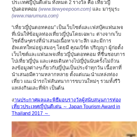
ประเทศญี่ปุ่นดีเด่น ทั้งหมด 2 รางวัล คือ
เที่ยวญี่
ปุ่นดอทคอม
(www.tiewyeepoon.com)
และ
มารุมุระ
(www.marumura.com)
“เที่ยวญี่ปุ่นดอทคอม”
เป็นเว็บไซต์และเฟสบุ๊คแฟนเพจ
ที่เน้นให้ข้อมูลท่องเที่ยวญี่ปุ่นโดยเฉพาะ ต่างจากเว็บ
ไซต์อื่นๆตรงที่นำเสนอเนื้อหาเจาะลึก และมีการ
อัพเดทใหม่อยู่เสมอๆ โดยมี
คุณเบิร์ด ปริญญา
ผู้ก่อตั้ง
เว็บไซต์และแฟนเพจเที่ยวญี่ปุ่นดอทคอม ที่ชื่นชอบการ
ไปเที่ยวญี่ปุ่น และเคยเดินทางไปญี่ปุ่นนับครั้งไม่ถ้วน
ลงข้อมูลต่างๆเกี่ยวกับญี่ปุ่นเป็นประจำทุกวัน เนื้อหาที่
นำเสนอมีความหลากหลาย ตั้งแต่แนะนำแหล่งท่อง
เที่ยว แนะนำรถไฟสันทนาการขบวนใหม่ๆ รวมทั้งรีวิ
แหล่งกินและที่พัก เป็นต้น
ง
านประกาศผลและพิธีมอบรางวัลผู้สนับสนุนการท่อง
เที่ยวประเทศญี่ปุ่นดีเด่น ～ Japan Tourism Award in
Thailand 2017 ～