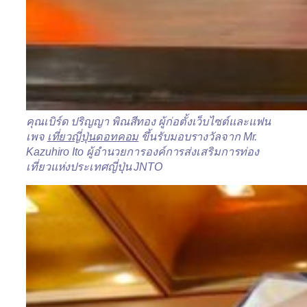
คุณเบิร์ด ปริญญา พิณสีทอง
ผู้ก่อตั้งเว็บไซต์และแฟน
เพ
จ
เที่ยวญี่ปุ่นดอทคอม
ขึ้นรับมอบรางวัลจาก
Mr.
Kazuhiro Ito
ผู้อำนวยการองค์การส่งเสริม
การท่อง
เที่ยวแห่งประเทศญี่
ปุ่น
JNTO