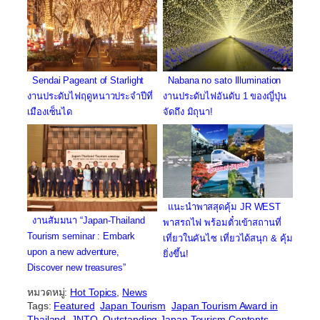
Sendai Pageant of Starlight
Nabana no sato Illumination
งานประดับไฟฤดูหนาวประจำปีที่
งานประดับไฟอันดับ 1 ของญี่ปุ่น
เมืองเซ็นได
จัดถึง มิถุนา!
แนะนำพาสสุดคุ้ม JR WEST
งานสัมมนา
“Japan-Thailand
พาสรถไฟ พร้อมตั๋วเข้าสถานที่
Tourism seminar : Embark
เที่ยวในคันไซ เที่ยวได้สนุก & คุ้ม
upon a new adventure,
ยิ่งขึ้น!
Discover new treasures”
หมวดหมู่:
Hot Topics
, 
News
Tags:
Featured
Japan Tourism
Japan Tourism Award in
Thailand
JNTO
Outstanding Japan Tourism Contents