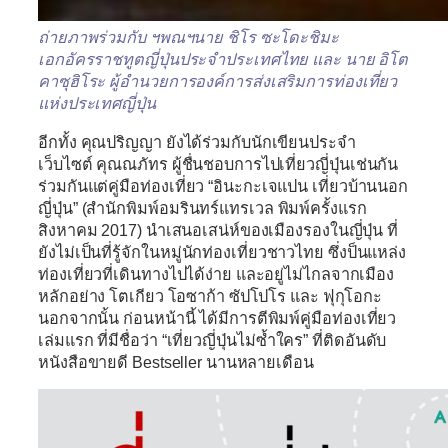
ถ่ายภาพร่วมกับ ฯพณฯนาย
ชิโร ซะโดะชิมะ
เอกอัครราชทูตญี่ปุ่นประจำป
ระเทศไทย และ นาย
อิโต
คาซุฮิโระ
ผู้อำนวยการองค์การส่งเสริม
การท่องเที่ยว
แห่งประเทศญี่
ปุ่น
อีกทั้ง คุณปริญญา ยังได้ร่วมกับนักเขียนประจำ
เว็บไซต์ คุณณภัทร ผู้ชื่นชอบการไปเที่ยวญี่ปุ่นเช่นกัน
ร่วมกันแต่คู่มือท่องเที่ยว
“อินะกะเจแปน เที่ยวบ้านนอก
ญี่ปุ่น”
(สำนักพิมพ์อมรินทร์แทรเวล พิมพ์ครั้งแรก
สิงหาคม 2017) นำเสนอเสน่ห์ของเมืองรองในญี่ปุ่น ที่
ยังไม่เป็นที่รู้จักในหมู่นักท่องเที่ยวชาวไทย ซึ่งป็นแหล่ง
ท่องเที่ยวที่เดินทางไปได้ง่าย และอยู่ไม่ไกลจากเมือง
หลักอย่าง โตเกียว โอซาก้า ซัปโปโร และ ฟุกุโอกะ
นอกจากนั้น ก่อนหน้านี้ ได้มีการตีพิมพ์คู่มือท่องเที่ยว
เล่มแรก ที่มีชื่อว่า
“เที่ยวญี่ปุ่นไม่ซ้ำใคร”
ที่ติดอันดับ
หนังสือขายดี Bestseller นานหลายเดือน