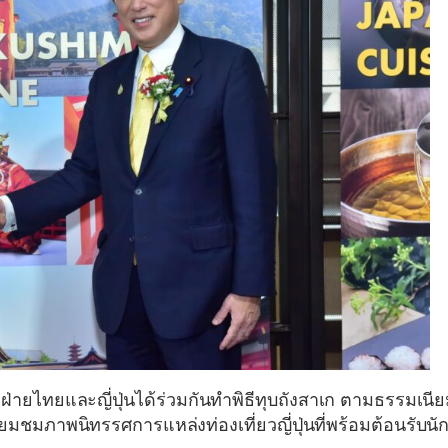
ฝ่ายไทยและญี่ปุ่นได้ร่วมกันทำพิธีทุบถังสาเก ตามธรรมเนียม
มชมภาพนิทรรศการแหล่งท่องเที่ยวญี่ปุ่นที่พร้อมต้อนรับนั