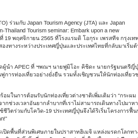
NTO)
ร่วมกับ
Japan Tourism Agency (JTA)
และ
Japan
n-Thailand Tourism seminar: Embark upon a new
์ที่ 19 พฤศจิกายน 2565 ที่โรงแรมดิ โอกุระ เพรสทีจ กรุงเท
บสองทางระหว่างประเทศญี่ปุ่นและประเทศไทยที่กลับมาเริ่มต
ดผู้นำ APEC ที่
ฯพณฯ นายฟูมิโอะ คิชิดะ นายกรัฐมนตรีญี่ปุ
ฟูการท่องเที่ยวอย่างยั่งยืน รวมทั้งเชิญชวนให้นักท่องเที่ยว
้อมในการต้อนรับนักท่องเที่ยวต่างชาติเพิ่มเติมว่า “กระผม
หลังจากช่วงเวลาอันยากลำบากที่เราไม่สามารถเดินทางไปมาหาส
ใช้ชีวิตร่วมกับโควิด-19 ประเทศญี่ปุ่นจึงได้ริเริ่มโครงการฟื้น
an!”
เปิดพื้นที่ส่วนพิเศษภายในปราสาทฮิเมจิ แหล่งมรดกโลกทา