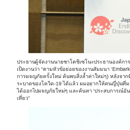
ประธานผู้จัดงานนายซาโตชิเซโนะประธานองค์การส่ง
เปิดงานว่า
“ตามหัวข้อย่อยของงานสัมมนา ‘Embark up
การผจญภัยครั้งใหม่ ค้นพบสิ่งล้ำค่าใหม่ๆ) หลังจา
ระบาดของโควิด-19 ได้แล้ว ผมอยากให้คนญี่ปุ่นที่มา
ได้ออกไปผจญภัยใหม่ๆ และค้นหา ‘ประสบการณ์อันล
เที่ยว”