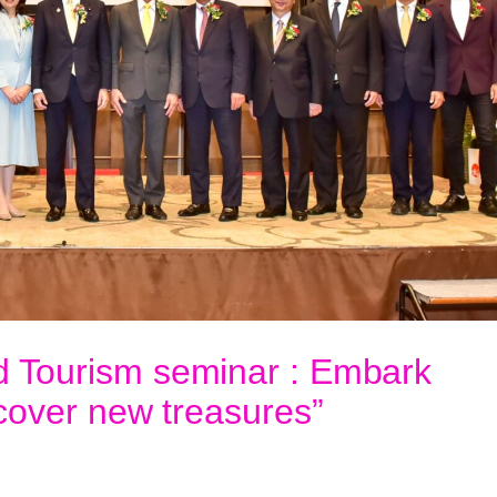
d Tourism seminar : Embark
cover new treasures”