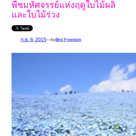
พืชมหัศจรรย์แห่งฤดูใบไม้ผลิ
และใบไม้ร่วง
ก.ย. 6, 2015
—
by
Bird Freedom