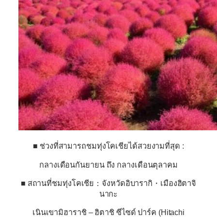
■ ช่วงที่สามารถชมทุ่งโคเชียได้สวยงามที่สุด :
กลางเดือนกันยายน ถึง กลางเดือนตุลาคม
■ สถานที่ชมทุ่งโคเชีย：จังหวัดอิบารากิ・เมืองฮิตาจิ
นากะ
เนินเขามิฮาราชิ – ฮิตาชิ ซีไซด์ ปาร์ค (Hitachi