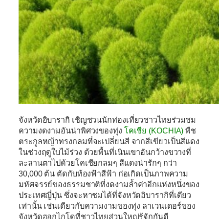
จังหวัดอิบารากิ
เชิญชวนนักท่องเที่ยวชาวไทยร่วมชม
ความงดงามอันน่าพิศวงของทุ่ง
โคเชีย (KOCHIA)
พืช
ตระกูลหญ้าทรงกลมที่จะเปลี่ยนสี จากสีเขียวเป็นสีแดง
ในช่วงฤดูใบไม้ร่วง ด้วยพื้นที่เนินเขาอันกว้างขวางที่
ละลานตาไปด้วยโคเชียกลมๆ สีแดงน่ารักๆ กว่า
30,000 ต้น ตัดกับท้องฟ้าสีฟ้า ก่อเกิดเป็นภาพความ
มหัศจรรย์ของธรรมชาติที่งดงามล้ำค่าอีกแห่งหนึ่งของ
ประเทศญี่ปุ่น ซึ่งจะหาชมได้ที่จังหวัดอิบารากิที่เดียว
เท่านั้น เช่นเดียวกับความงามของทุ่ง ลาเวนเดอร์ของ
จังหวัดฮอกไกโดที่ชาวไทยส่วนใหญ่รู้จักกันดี