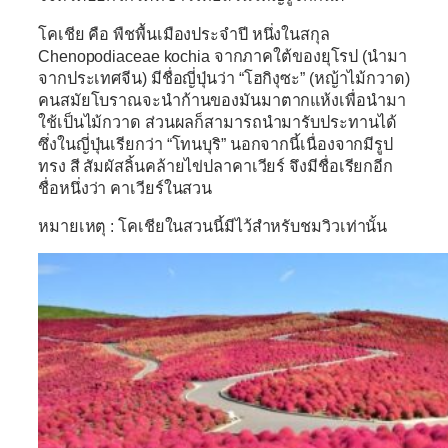
โคเชีย
คือ พืชพื้นเมืองประจำปี หนึ่งในสกุล
Chenopodiaceae kochia จากภาคใต้ของยุโรป (นำมา
จากประเทศจีน) มีชื่อญี่ปุ่นว่า “โฮกิงุซะ” (หญ้าไม้กวาด)
คนสมัยโบราณจะนำก้านของมันมาตากแห้งเพื่อนำมา
ใช้เป็นไม้กวาด ส่วนผลก็สามารถนำมารับประทานได้
ซึ่งในญี่ปุ่นเรียกว่า “โทนบุริ” นอกจากนี้เนื่องจากมีรูป
ทรง สี สัมผัสลิ้นคล้ายไข่ปลาคาเวียร์ จึงมีชื่อเรียกอีก
ชื่อหนึ่งว่า คาเวียร์ในสวน
หมายเหตุ : โคเชียในสวนนี้มีไว้สำหรับชมวิวเท่านั้น