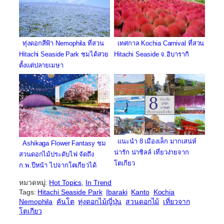
ทุ่งดอกสีฟ้า Nemophila ที่สวน
เทศกาล Kochia Carnival ที่สวน
Hitachi Seaside Park ชมได้สวย
Hitachi Seaside จ.อิบารากิ
ตั้งแต่ปลายเมษา
แนะนำ 8 เมืองเล็ก มากเสน่ห์
Ashikaga Flower Fantasy ชม
น่ารัก น่าชิลล์ เที่ยวง่ายจาก
สวนดอกไม้ประดับไฟ จัดถึง
โตเกียว
ก.พ.ปีหน้า ไปจากโตเกียวได้
หมวดหมู่:
Hot Topics
, 
In Trend
Tags:
Hitachi Seaside Park
Ibaraki
Kanto
Kochia
Nemophila
คันโต
ทุ่งดอกไม้ญี่ปุ่น
สวนดอกไม้
​เที่ยวจาก
โตเกียว