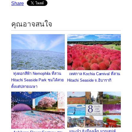
Share
คุณอาจสนใจ
ทุ่งดอกสีฟ้า Nemophila ที่สวน
เทศกาล Kochia Carnival ที่สวน
Hitachi Seaside Park ชมได้สวย
Hitachi Seaside จ.อิบารากิ
ตั้งแต่ปลายเมษา
แนะนำ 8 เมืองเล็ก มากเสน่ห์