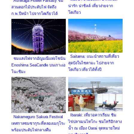
Ashikaga Flower Fantasy ชม
น่ารัก น่าชิลล์ เที่ยวง่ายจาก
สวนดอกไม้ประดับไฟ จัดถึง
โตเกียว
ก.พ.ปีหน้า ไปจากโตเกียวได้
Saitama: แนะนำสถานที่เที่ยว
ชมแสงไฟจากอัญมณีแห่งโชนัน
สุดปังในไซตามะ ไปง่ายจาก
Enoshima SeaCandle บนเกาะเอ
โตเกียว เที่ยวได้ทั้งปี
โนะชิมะ
Ibaraki: เที่ยวอควาเรียม ชิม
Nakameguro Sakura Festival
ไข่ปลาเมนไทโกะ ชมโทริอิกลาง
เทศกาลชมซากุระที่คลองเมกุโระ
น้ำ ณ เมือง Oarai จุดหมายใหม่
พร้อมประดับไฟกลางคืน