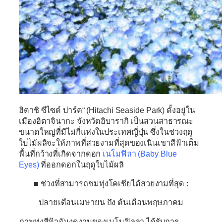
ฮิตาชิ ซีไซด์ ปาร์ค
“
(
Hitachi Seaside Park
)
ตั้งอยู่ใน
เมืองฮิตาจินากะ จังหวัดอิบารากิ เป็นสวนสาธารณะ
ขนาดใหญ่ที่มีไม่กี่แห่งในประเทศญี่ปุ่น ซึ่งในช่วงฤดู
ใบไม้ผลิจะให้ภาพที่สวยงามที่สุดของเนินเขาสีฟ้าเต็ม
พื้นที่กว้างที่เกิดจากดอก
เนโมฟิลา (Baby Blue
Eyes)
ที่ออกดอกในฤดูใบไม้ผลิ
■ ช่วงที่สามารถชมทุ่งโคเชียได้สวยงามที่สุด :
ปลายเดือนเมษายน ถึง ต้นเดือนพฤษภาคม
ภาพทุ่งสีฟ้าอันงดงามของเนโมฟิลลา ได้รับการ