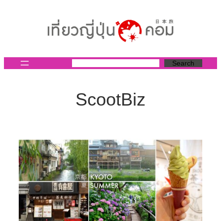
ข้าม
ไป
ยัง
เนื้อหา
Search
ScootBiz