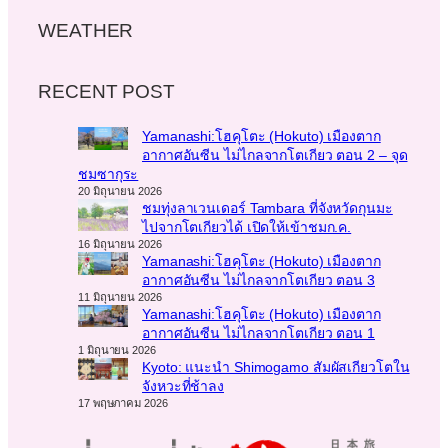
WEATHER
RECENT POST
Yamanashi:โฮคุโตะ (Hokuto) เมืองตาก
อากาศอันซีน ไม่ไกลจากโตเกียว ตอน 2 – จุด
ชมซากุระ
20 มิถุนายน 2026
ชมทุ่งลาเวนเดอร์ Tambara ที่จังหวัดกุนมะ
ไปจากโตเกียวได้ เปิดให้เข้าชมก.ค.
16 มิถุนายน 2026
Yamanashi:โฮคุโตะ (Hokuto) เมืองตาก
อากาศอันซีน ไม่ไกลจากโตเกียว ตอน 3
11 มิถุนายน 2026
Yamanashi:โฮคุโตะ (Hokuto) เมืองตาก
อากาศอันซีน ไม่ไกลจากโตเกียว ตอน 1
1 มิถุนายน 2026
Kyoto: แนะนำ Shimogamo สัมผัสเกียวโตใน
จังหวะที่ช้าลง
17 พฤษภาคม 2026