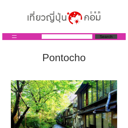
ข้าม
ไป
ยัง
เนื้อหา
Search
Pontocho