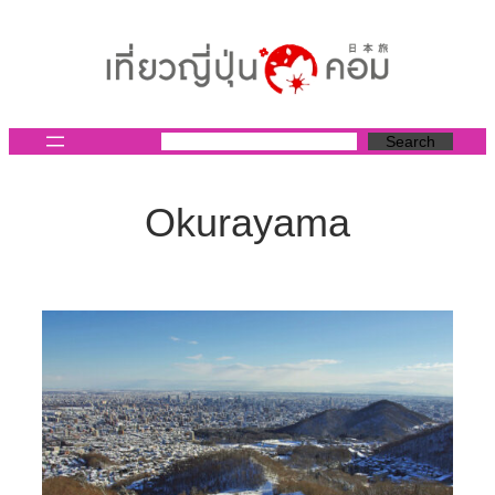
ข้าม
ไป
ยัง
เนื้อหา
Search
Okurayama