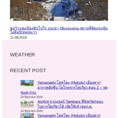
ชมวิวรอบเมืองซัปโปโร บนเขา Okurayama สถานที่จัดแข่งขัน
โอลิมปิกฤดูหนาว
21-08-2019
WEATHER
RECENT POST
Yamanashi:โฮคุโตะ (Hokuto) เมืองตาก
อากาศอันซีน ไม่ไกลจากโตเกียว ตอน 2 – จุด
ชมซากุระ
20 มิถุนายน 2026
ชมทุ่งลาเวนเดอร์ Tambara ที่จังหวัดกุนมะ
ไปจากโตเกียวได้ เปิดให้เข้าชมก.ค.
16 มิถุนายน 2026
Yamanashi:โฮคุโตะ (Hokuto) เมืองตาก