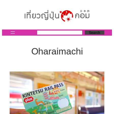
ข้าม
ไป
ยัง
เนื้อหา
Search
Oharaimachi