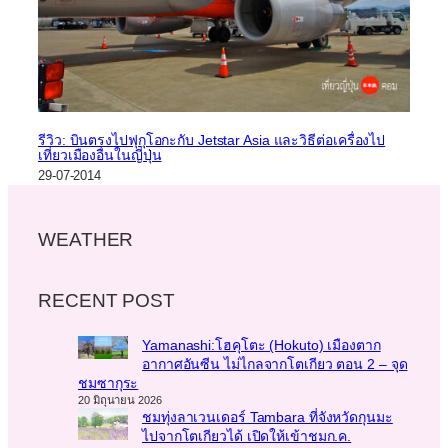
รีวิว: บินตรงไปฟุกุโอกะกับ Jetstar Asia และวิธีต่อเครื่องไป
เที่ยวเมืองอื่นในญี่ปุ่น
29-07-2014
WEATHER
RECENT POST
Yamanashi:โฮคุโตะ (Hokuto) เมืองตาก
อากาศอันซีน ไม่ไกลจากโตเกียว ตอน 2 – จุด
ชมซากุระ
20 มิถุนายน 2026
ชมทุ่งลาเวนเดอร์ Tambara ที่จังหวัดกุนมะ
ไปจากโตเกียวได้ เปิดให้เข้าชมก.ค.