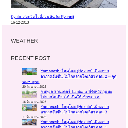
Kyoto: สงบจิตใจที่สวนหินวัด Ryoanji
16-12-2013
WEATHER
RECENT POST
Yamanashi:โฮคุโตะ (Hokuto) เมืองตาก
อากาศอันซีน ไม่ไกลจากโตเกียว ตอน 2 – จุด
ชมซากุระ
20 มิถุนายน 2026
ชมทุ่งลาเวนเดอร์ Tambara ที่จังหวัดกุนมะ
ไปจากโตเกียวได้ เปิดให้เข้าชมก.ค.
16 มิถุนายน 2026
Yamanashi:โฮคุโตะ (Hokuto) เมืองตาก
อากาศอันซีน ไม่ไกลจากโตเกียว ตอน 3
11 มิถุนายน 2026
Yamanashi:โฮคุโตะ (Hokuto) เมืองตาก
อากาศอันซีน ไม่ไกลจากโตเกียว ตอน 1