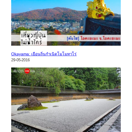
Okayama: เยือนถิ่นกำเนิดโมโมทาโร่
29-05-2016