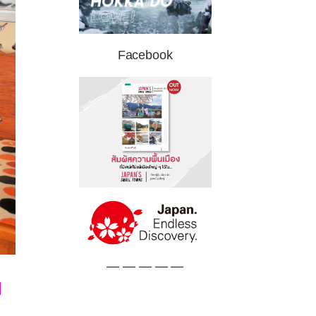
Facebook
— — — — —
ย