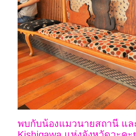
พบกับน้องแมวนายสถานี และ
Kishigawa แห่งจังหวัดวะค