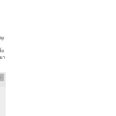
ay
่ง
ะมา
อ