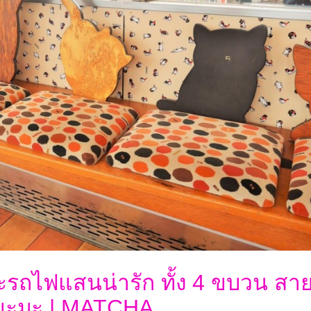
รถไฟแสนน่ารัก ทั้ง 4 ขบวน สา
ะยะมะ | MATCHA