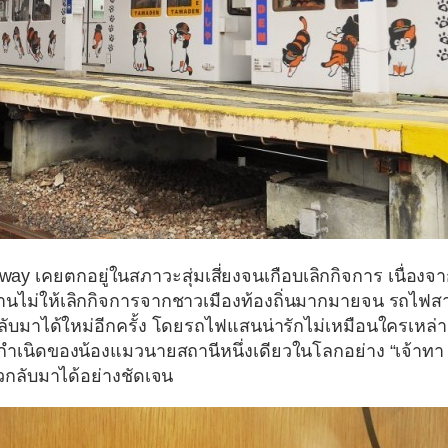
lway
เคยตกอยู่ในสภาวะสุ่มเสี่ยงจนเกือบเลิกกิจการ เนื่องจา
อต้านไม่ให้เลิกกิจการจากชาวเมืองท้องถิ่นมากมายจน รถไฟส
ับมาได้ใหม่อีกครั้ง โดยรถไฟแสนน่ารักไม่เหมือนใครเหล่านี
กำเนิดของน้องแมวนายสถานีหนึ่งเดียวในโลกอย่าง
“เจ้าทา
ัวกลับมาได้อย่างชัดเจน