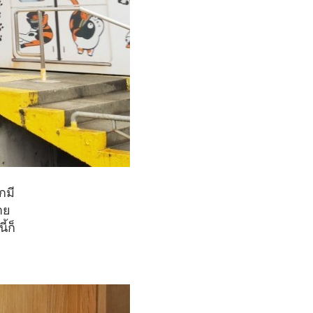
กมี
าย
้ก็