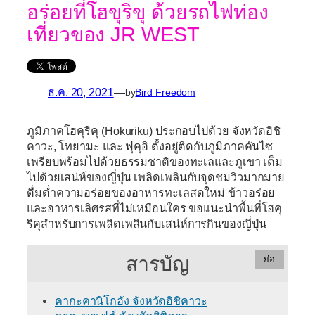
อร่อยที่โฮขุริขุ ด้วยรถไฟท่อง
เที่ยวของ JR WEST
ธ.ค. 20, 2021
—
by
Bird Freedom
ภูมิภาคโฮคุริคุ (Hokuriku)
ประกอบไปด้วย จังหวัดอิชิ
คาวะ, โทยามะ และ ฟุคุอิ ตั้งอยู่ติดกับภูมิภาคคันไซ
เพรียบพร้อมไปด้วยธรรมชาติของทะเลและภูเขา เต็ม
ไปด้วยเสน่ห์ของญี่ปุ่น เพลิดเพลินกับจุดชมวิวมากมาย
ดื่มด่ำความอร่อยของอาหารทะเลสดใหม่ ข้าวอร่อย
และอาหารเลิศรสที่ไม่เหมือนใคร ขอแนะนำพื้นที่โฮคุ
ริคุสำหรับการเพลิดเพลินกับเสน่ห์การกินของญี่ปุ่น
สารบัญ
ย่อ
คากะคานิโกฮัง จังหวัดอิชิคาวะ