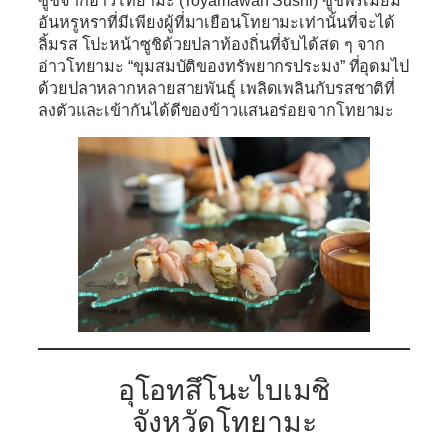
ซู
ชิจากอ่าวโทยามะ (Toyamawan Sushi)
ซูชิพรีเมียม
อันหรูหราที่มีเพียงผู้ที่มาเยือนโทยามะเท่านั้นที่จะได้
ลิ้มรส โปะหน้าซูชิด้วยปลาท้องถิ่นที่จับได้สด ๆ จาก
อ่าวโทยามะ “ขุมสมบัติของทรัพยากรประมง” ที่อุดมไป
ด้วยปลาหลากหลายสายพันธุ์ เพลิดเพลินกับรสชาติที่
ลงตัวและเข้ากันได้ดีของข้าวแสนอร่อยจากโทยามะ
อุโอทสึโนะไบเมชิ
จังหวัดโทยามะ