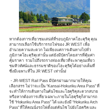
หากต้องการเที่ยวชมเสน่ห์ที่รอบภูมิภาคโฮะคุริคุ คุณ
สามารถเลือกใช้บริการรถไฟของ
JR WEST
เพื่อ
อำนวยความสะดวก ไม่เพียงแค่การเดินทางไปทั่ว
ภูมิภาคโฮะคุริคุเท่านั้น แต่ยังมีบัตรโดยสารที่คุ้มค่า
คุ้มราคา รวมไปถึงรถรางท่องเที่ยวที่จะพาคุณเที่ยว
ชมทิวทัศน์และธรรมชาติของโฮะคุริคุได้อย่างเต็มที่
ซึ่งมีเฉพาะที่ใน JR WEST เท่านั้น!
・
JR-WEST Rail Pass
มีบัตรผ่านมากมายให้คุณ
เลือกสรร ไม่ว่าจะเป็น
“Kansai-Hokuriku Area Pass”
ที่
จะทำให้การเดินทางในคันไซและโฮคุริคุสะดวกสบาย
หรือหากต้องการเที่ยวเฉพาะภายในโฮคุริคุก็สามารถ
ใช้
“Hokuriku Area Pass”
ได้ และยังมี
“Hokuriku Arch
Pass”
ที่ให้คุณนั่งรถไฟตั้งแต่คันไซ ไปยังโฮคุริคุ และ