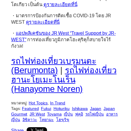
โตเกียว เป็นต้น
ดูรายละเอียดที่นี่
・มาตรการป้องกันการติดเชื้อ COVID-19 โดย JR
WEST
ดูรายละเอียดที่นี่
・
แอปพลิเคชันของ JR West “Travel Support by JR-
WEST”
การท่องเที่ยวภูมิภาคโฮะคุริคุก็สบายใจไร้
กังวล!
รถไฟท่องเที่ยวเบรุมนตะ
(Berumonta)
|
รถไฟท่องเที่ยว
ฮานะโยเมะโนเร็น
(Hanayome Noren)
หมวดหมู่:
Hot Topics
, 
In Trend
Tags:
Featured
Fukui
Hokuriku
Ishikawa
Japan
Japan
Gourmet
JR West
Toyama
ญี่ปุ่น
ฟุคุอิ
รถไฟญี่ปุ่น
อาหาร
ญี่ปุ่น
อิชิคาวะ
โทยามะ
โฮขุริขุ
Share