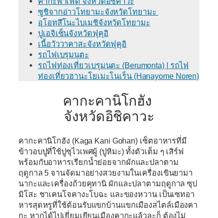
คากะพาเฟต์ จังหวัดอิชิคาวะ
ซูชิจากอ่าวโทยามะจังหวัดโทยามะ
อุโอทสึโนะไบเมชิจังหวัดโทยามะ
ปูเอจิเซ็นจังหวัดฟุคุอิ
เนื้อวัววาคาสะจังหวัดฟุคุอิ
รถไฟเบรุมนตะ
รถไฟท่องเที่ยวเบรุมนตะ (Berumonta) | รถไฟ
ท่องเที่ยวฮานะโยเมะโนเร็น (Hanayome Noren)
คากะคานิโกฮัง
จังหวัดอิชิคาวะ
คากะคานิโกฮัง (Kaga Kani Gohan)
เซ็ตอาหารที่มี
ข้าวอบปูที่ใช้ปูซุไวเพศผู้ (ปูหิมะ) ทั้งตัวเต็ม ๆ เสิร์ฟ
พร้อมกับอาหารเรียกน้ำย่อยจากผักและปลาตาม
ฤดูกาล 5 จานจัดมาอย่างสวยงามในเครื่องเขินยามา
นากะและเครื่องถ้วยคุทานิ ผักและปลาตามฤดูกาล ซุป
มิโสะ ชาเคนโจคางะโบฉะ และของหวาน เป็นเซทอา
หารสุดหรูที่ใช้ต้อนรับแขกบ้านแขกเมืองสไตล์เมืองคา
กะ หากได้ไปเยี่ยมเยียนเมืองคากะแล้วละก็ ต้องไม่