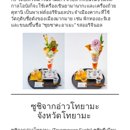
กาลโอบ้งก็จะใช้เครื่องเขินยามานากะและเครื่องถ้วย
คุทานิ เป็นพาเฟต์ออริจินอลประจำเมืองคากะที่ใช้
วัตถุดิบชื่อดังของเมืองมากมาย เช่น ฟักทองอะจิเฮ
และขนมขึ้นชื่อ “ซุยซาคะอาเมะ” รสออริจินอล
ซูชิจากอ่าวโทยามะ
จังหวัดโทยามะ