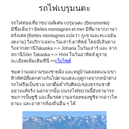
รถไฟเบรุมนตะ
รถไฟท่องเที่ยวขบวนพิเศษ
เบรุมนตะ (Berumonta)
มีชื่อเต็มว่า Belles montagnes et mer มีที่มาจากภาษา
ฝรั่งเศส (Belles montagnes แปลว่า ภูเขาและทะเลอัน
งดงาม) วิ่งบริกาเฉพาะวันเสาร์-อาทิตย์ โดยมีเส้นทาง
วิ่งจากสถานี
Takaoka <-> Johana ในวันเสาร์ และ จาก
สถานี
Shin Takaoka <-> Himi ในวันอาทิตย์ ดูราย
ละเอียดเพิ่มเติมที่นี่ >>
เว็บไซต์
ชมความงดงามของชายฝั่ง และหมู่บ้านตลอดแนวเขา
ทิวทัศน์ที่แตกต่างกันไปตามแต่ละฤดูกาลจากหน้าต่าง
รถไฟถือเป็นช่วงเวลาดื่มด่ำกับศิลปะของธรรมชาติ
อย่างแท้จริง นอกจากนั้น บนรถไฟขบวนนี้ยังสามารถ
ชมการปั้นซูชิ และลิ้มรสความอร่อยของซูชิจากอ่าวโท
ยามะ และอาหารท้องถิ่นอื่น ๆ ได้