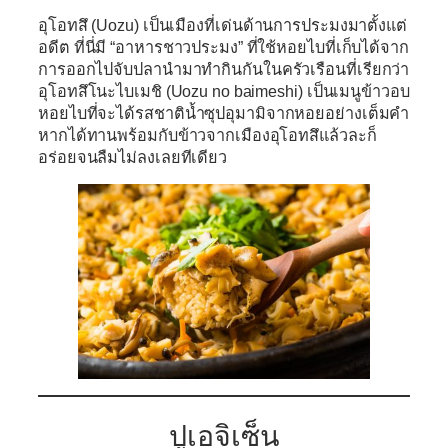
อุโอทสึ (Uozu)
เป็นเมืองที่เด่นด้านการประมงมาตั้งแต่
อดีต ที่นี่มี “อาหารชาวประมง” ที่ใช้หอยไบที่เก็บได้จาก
การออกไปจับปลานำมาทำกินกันในครัวเรือนที่เรียกว่า
อุโอทสึโนะไบเมชิ (Uozu no baimeshi)
เป็นเมนูข้าวอบ
หอยไบที่จะได้รสชาติน้ำซุปอุมามิจากหอยอย่างเต็มคำ
หากได้ทานพร้อมกับข้าวจากเมืองอุโอทสึแล้วละก็
อร่อยจนลืมไม่ลงเลยทีเดียว
ปูเอจิเซ็น