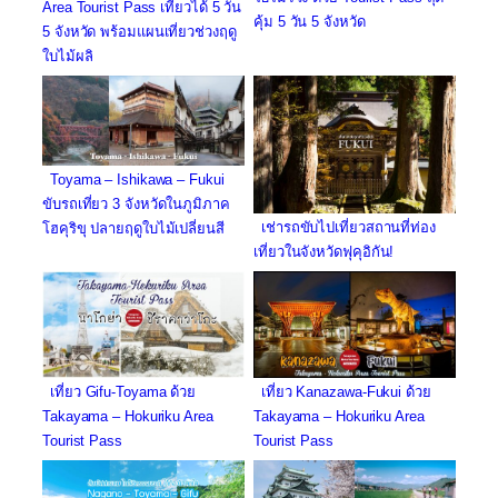
Area Tourist Pass เที่ยวได้ 5 วัน
คุ้ม 5 วัน 5 จังหวัด
5 จังหวัด พร้อมแผนเที่ยวช่วงฤดู
ใบไม้ผลิ
Toyama – Ishikawa – Fukui
ขับรถเที่ยว 3 จังหวัดในภูมิภาค
เช่ารถขับไปเที่ยวสถานที่ท่อง
โฮคุริขุ ปลายฤดูใบไม้เปลี่ยนสี
เที่ยวในจังหวัดฟุคุอิกัน!
เที่ยว Gifu-Toyama ด้วย
เที่ยว Kanazawa-Fukui ด้วย
Takayama – Hokuriku Area
Takayama – Hokuriku Area
Tourist Pass
Tourist Pass