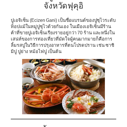
จังหวัดฟุคุอิ
ปูเอจิเซ็น (Ecizen Gani)
เป็นชื่อแบรนด์ของปูซุไวระดับ
ท็อปแม้ในหมู่ปูซุไวด้วยกันเอง ในเมืองเอจิเซ็นมีร้าน
ค้าที่ขายปูเอจิเซ็นเรียงรายอยู่กว่า 70 ร้าน และหนึ่งใน
เสน่ห์ของการท่องเที่ยวที่มัดใจผู้คนมากมายก็คือการ
ลิ้มรสปูในวิธีการปรุงอาหารที่ตนโปรดปราน เช่น ซาชิ
มิปู ปูย่าง หม้อไฟปู เป็นต้น