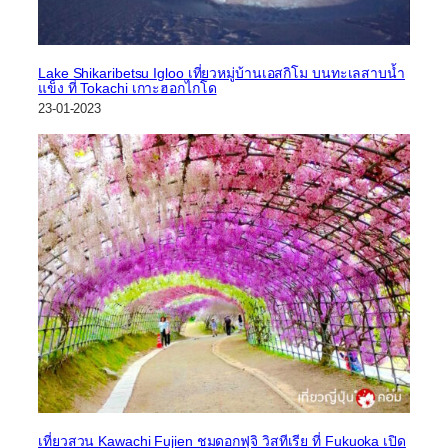
Lake Shikaribetsu Igloo เที่ยวหมู่บ้านเอสกิโม บนทะเลสาบน้ำ
แข็ง ที่ Tokachi เกาะฮอกไกโด
23-01-2023
เที่ยวสวน Kawachi Fujien ชมดอกฟุจิ วิสทีเรีย ที่ Fukuoka เปิด