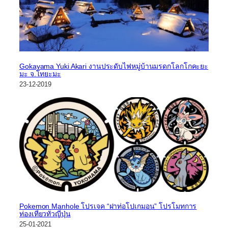
Gokayama Yuki Akari งานประดับไฟหมู่บ้านมรดกโลกโกคะยะ
มะ จ.โทยะมะ
23-12-2019
Pokemon Manhole โปรเจค “ฝาท่อโปเกมอน” โปรโมทการ
ท่องเที่ยวทั่วญี่ปุ่น
25-01-2021