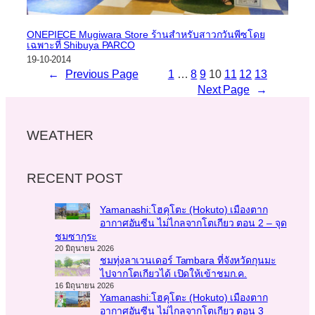
ONEPIECE Mugiwara Store ร้านสำหรับสาวกวันพีซโดย
เฉพาะที่ Shibuya PARCO
19-10-2014
←
Previous Page
1
…
8
9
10
11
12
13
Next Page
→
WEATHER
RECENT POST
Yamanashi:โฮคุโตะ (Hokuto) เมืองตาก
อากาศอันซีน ไม่ไกลจากโตเกียว ตอน 2 – จุด
ชมซากุระ
20 มิถุนายน 2026
ชมทุ่งลาเวนเดอร์ Tambara ที่จังหวัดกุนมะ
ไปจากโตเกียวได้ เปิดให้เข้าชมก.ค.
16 มิถุนายน 2026
Yamanashi:โฮคุโตะ (Hokuto) เมืองตาก
อากาศอันซีน ไม่ไกลจากโตเกียว ตอน 3