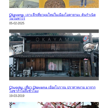
Okayama: เจาะลึกเที่ยวมุมใหม่ในเมืองโอคายามะ ต้นกำเนิด
โมโมทาโร่
05-02-2025
Chugoku: เที่ยว Okayama เมืองโบราณ ปราสาทงาม มาจาก
โอซาก้าไม่ถึงชั่วโมง
19-03-2019