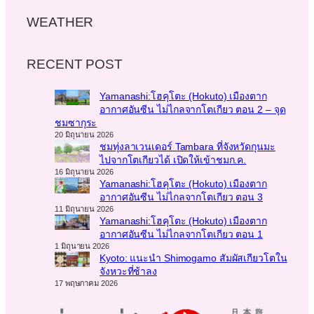
WEATHER
RECENT POST
Yamanashi:โฮคุโตะ (Hokuto) เมืองตาก
อากาศอันซีน ไม่ไกลจากโตเกียว ตอน 2 – จุด
ชมซากุระ
20 มิถุนายน 2026
ชมทุ่งลาเวนเดอร์ Tambara ที่จังหวัดกุนมะ
ไปจากโตเกียวได้ เปิดให้เข้าชมก.ค.
16 มิถุนายน 2026
Yamanashi:โฮคุโตะ (Hokuto) เมืองตาก
อากาศอันซีน ไม่ไกลจากโตเกียว ตอน 3
11 มิถุนายน 2026
Yamanashi:โฮคุโตะ (Hokuto) เมืองตาก
อากาศอันซีน ไม่ไกลจากโตเกียว ตอน 1
1 มิถุนายน 2026
Kyoto: แนะนำ Shimogamo สัมผัสเกียวโตใน
จังหวะที่ช้าลง
17 พฤษภาคม 2026