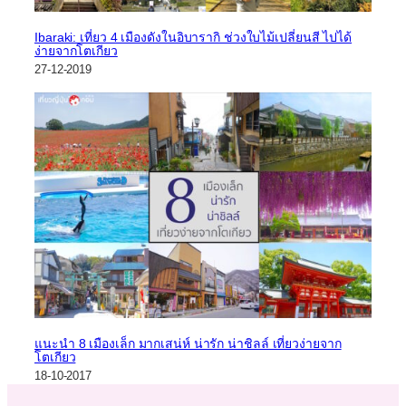
Ibaraki: เที่ยว 4 เมืองดังในอิบารากิ ช่วงใบไม้เปลี่ยนสี ไปได้
ง่ายจากโตเกียว
27-12-2019
แนะนำ 8 เมืองเล็ก มากเสน่ห์ น่ารัก น่าชิลล์ เที่ยวง่ายจาก
โตเกียว
18-10-2017