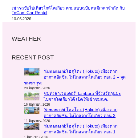
เช่ารถขับไปเที่ยวใกล้โตเกียว ตามแบบฉบับคนมีเวลาจำกัด กับ
ToCoo! Car Rental
10-05-2026
WEATHER
RECENT POST
Yamanashi:โฮคุโตะ (Hokuto) เมืองตาก
อากาศอันซีน ไม่ไกลจากโตเกียว ตอน 2 – จุด
ชมซากุระ
20 มิถุนายน 2026
ชมทุ่งลาเวนเดอร์ Tambara ที่จังหวัดกุนมะ
ไปจากโตเกียวได้ เปิดให้เข้าชมก.ค.
16 มิถุนายน 2026
Yamanashi:โฮคุโตะ (Hokuto) เมืองตาก
อากาศอันซีน ไม่ไกลจากโตเกียว ตอน 3
11 มิถุนายน 2026
Yamanashi:โฮคุโตะ (Hokuto) เมืองตาก
อากาศอันซีน ไม่ไกลจากโตเกียว ตอน 1
1 มิถุนายน 2026